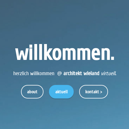
willkommen.
herzlich willkommen @
architekt wieland
virtuell
.
about
aktuell
kontakt >